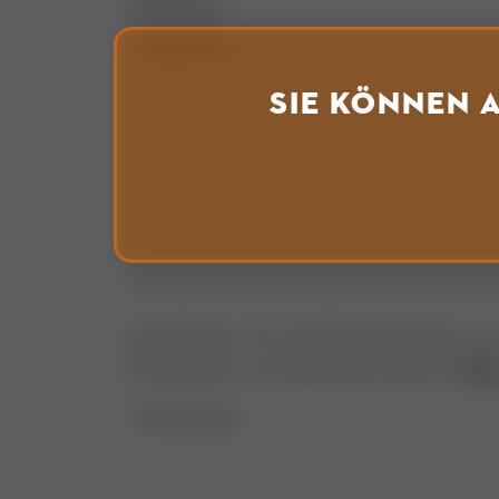
Nachricht*
Sie können 
Ihre Anfrage wird verschlüsselt per https an
Informationen zum Datenschutz finden Sie
hie
* Pflichtfelder